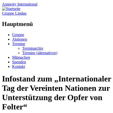
Amnesty
International
Gruppe Lindau
Hauptmenü
Zum
Gruppe
Inhalt
Aktionen
springen
Termine
Terminarchiv
Termine (alternativen)
Mitmachen
Spenden
Kontakt
Infostand zum „Internationaler
Tag der Vereinten Nationen zur
Unterstützung der Opfer von
Folter“